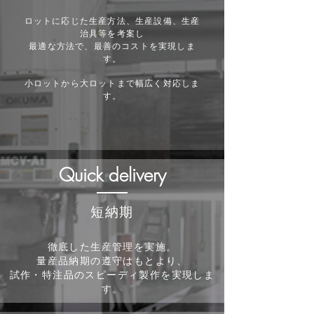
​ロットに応じた生産方法、生産設備、生産
治具等を考案し
最適な方法で、最善のコストを実現しま
す。
​小ロットから大ロットまで幅広く対応しま
す。
Quick delivery
短納期
徹底した生産管理を実施。
量産品納期の遵守はもとより、
試作・特注品の​スピーディ製作を実現しま
す。