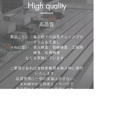
High quality
高品質
製品ごとに、各工程での品質チェックプロ
グラムを立案し
それに従い、受入検査、初物検査、工程間
検査、出荷検査
などを実施しています。
ご要望があれば各検査帳票を納入時に添付
いたします。
品質管理に一切の妥協は許さない。
きめ細やかな技術とノウハウで
​高品質なものづくりを実現します。